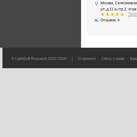
Москва, Селезневск
ул.,д.11 а стр.2, этаж
Польз
рейтин
Отзывов: 4
© LightSoft Research 2003-2026
|
О проекте
Связь с нами
Вак