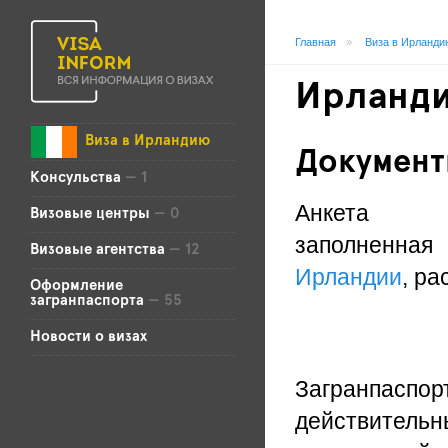
Главная
»
Виза в Ирланди
Ирланд
Виза в Ирландию
Докумен
Консульства
— 1
Анкета
Визовые центры
— 0
заполненн
Визовые агентства
— 12
Ирландии
, р
Оформление
загранпаспорта
— 55
Новости о визах
Загранпаспор
действительн