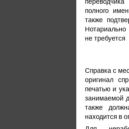
переводчика
полного имен
также подтве
Нотариально 
не требуется
Справка с ме
оригинал сп
печатью и ук
занимаемой д
также долж
находится в о
Для нерабо