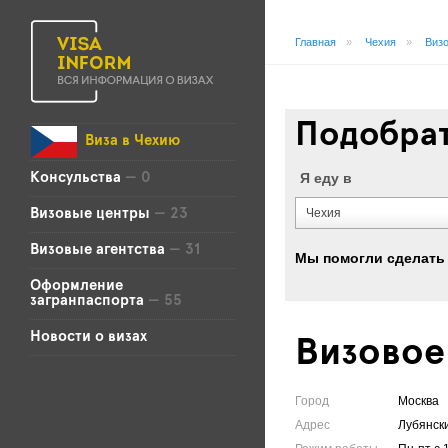
Главная
»
Чехия
»
Визо
Подобрат
Виза в Чехию
Я еду в
Консульства
— 0
Чехия
Визовые центры
— 23
Визовые агентства
— 31
Мы помогли сделать
Оформление
загранпаспорта
— 55
Новости о визах
Визовое
Город
Москва
Адрес
Лубянски