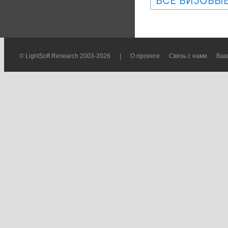
ВСЕ ВИЗОВЫЕ
© LightSoft Research 2003-2026
|
О проекте
Связь с нами
Вак