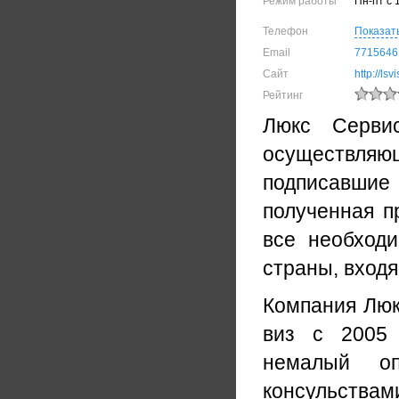
Режим работы
Пн-пт c 
Телефон
Показат
Email
7715646
Сайт
http://lsv
Рейтинг
Люкс Серви
осуществляю
подписавши
полученная п
все необходи
страны, входя
Компания Люк
виз с 2005 
немалый оп
консульства