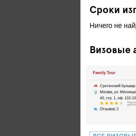
Сроки из
Ничего не най
Визовые а
Family Tour
Сретенский бульва
Москва, ул. Мясницка
40, стр. 1, оф. 102-1
Польз
рейтин
Отзывов: 2