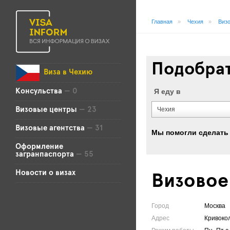
Главная
»
Чехия
»
Визо
Подобрат
Виза в Чехию
Я еду в
Консульства
— 0
Чехия
Визовые центры
— 23
Визовые агентства
— 31
Мы помогли сделать
Оформление
загранпаспорта
— 55
Новости о визах
Визовое
Город
Москва
Адрес
Кривокол