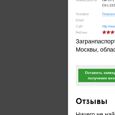
Режим работы
Пн- Пт с
Сб с 13
Телефон
Показат
Email
Сайт
http://w
Рейтинг
Загранпаспо
Москвы, обла
Оставить заявку
получение ви
Отзывы
Ничего не най