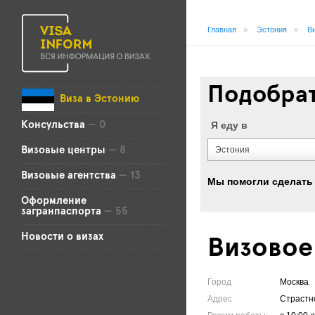
Главная
»
Эстония
»
В
Подобрат
Виза в Эстонию
Я еду в
Консульства
— 0
Эстония
Визовые центры
— 8
Визовые агентства
— 13
Мы помогли сделать
Оформление
загранпаспорта
— 55
Новости о визах
Визовое
Город
Москва
Адрес
Страстно