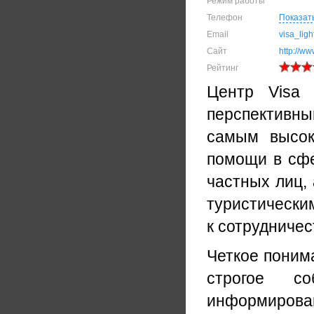
Режим работы
Телефон
Показат
Email
visa_lig
Сайт
http://ww
Рейтинг
Центр Visa 
перспективн
самым высок
помощи в сфе
частных лиц,
туристически
к сотрудничес
Четкое поним
строгое с
информирова