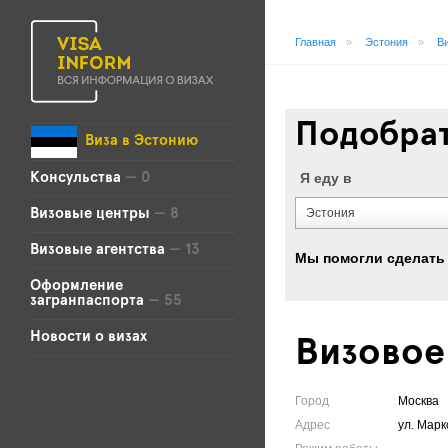
Главная
»
Эстония
»
В
Подобрат
Виза в Эстонию
Я еду в
Консульства
— 0
Эстония
Визовые центры
— 8
Визовые агентства
— 13
Мы помогли сделать
Оформление
загранпаспорта
— 55
Новости о визах
Визовое 
Город
Москва
Адрес
ул. Маркс