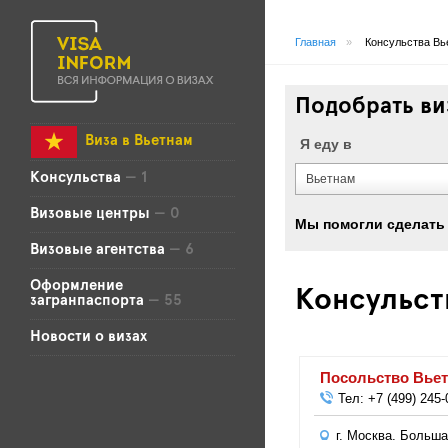
Главная
»
Консульства Вь
Подобрать ви
Виза в Вьетнам
Я еду в
Консульства
— 1
Вьетнам
Визовые центры
— 0
Мы помогли сделать 
Визовые агентства
— 6
Оформление
Консульст
загранпаспорта
— 55
Новости о визах
Посольство Вье
Тел: +7 (499) 245-
г. Москва, Больша