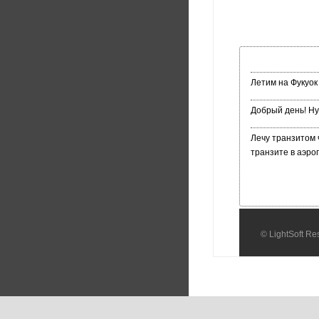
Летим на Фукуок
Добрый день! Ну
Лечу транзитом 
транзите в аэро
© LightSoft R