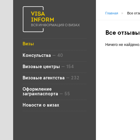
Главная
»
Все отз
Все отзывы
Визы
Ничего не найдено
Консульства
— 40
Визовые центры
— 154
Визовые агентства
— 232
Оформление
загранпаспорта
— 55
Новости о визах