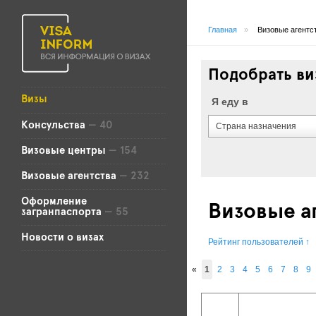
Главная
»
Визовые агентс
Подобрать ви
Визы
Я еду в
Консульства
— 40
Страна назначения
Визовые центры
— 154
Визовые агентства
— 232
Оформление
Визовые а
загранпаспорта
— 55
Новости о визах
Рейтинг пользователей
↑
«
1
2
3
4
5
6
7
8
9