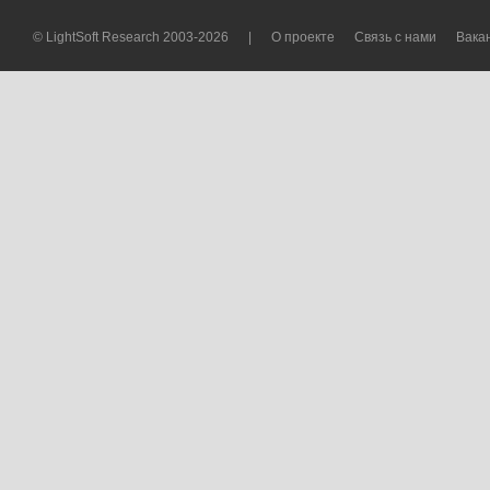
© LightSoft Research 2003-2026
|
О проекте
Связь с нами
Вака