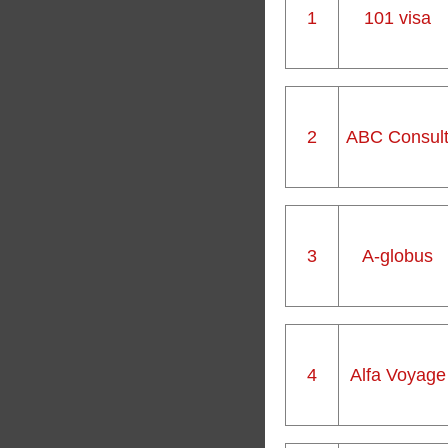
1
101 visa
2
ABC Consul
3
A-globus
4
Alfa Voyage