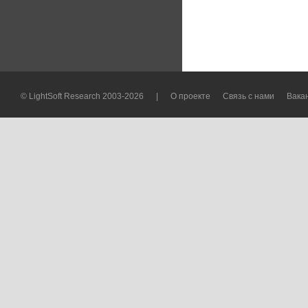
© LightSoft Research 2003-2026
|
О проекте
Связь с нами
Вака