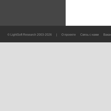
© LightSoft Research 2003-2026
|
О проекте
Связь с нами
Вака