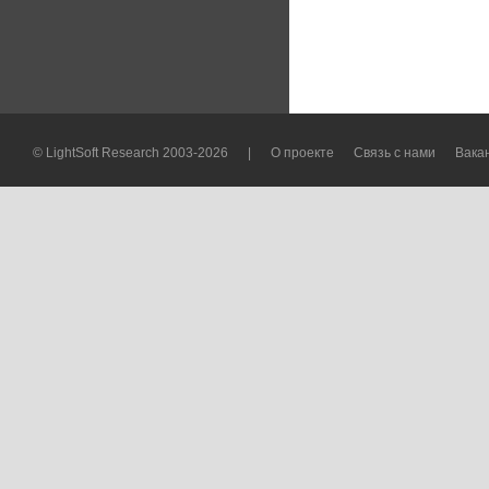
© LightSoft Research 2003-2026
|
О проекте
Связь с нами
Вака