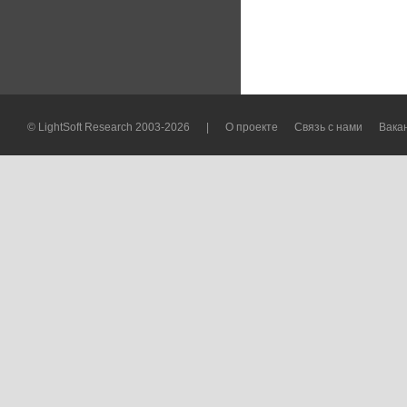
© LightSoft Research 2003-2026
|
О проекте
Связь с нами
Вака