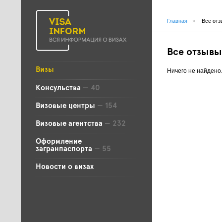
Главная
»
Все отз
Все отзывы
Визы
Ничего не найдено
Консульства
— 40
Визовые центры
— 154
Визовые агентства
— 232
Оформление
загранпаспорта
— 55
Новости о визах