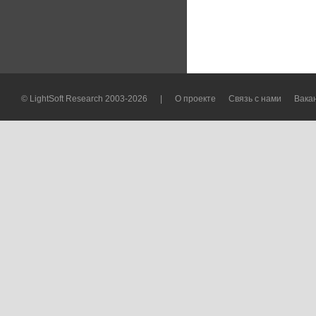
© LightSoft Research 2003-2026
|
О проекте
Связь с нами
Вака