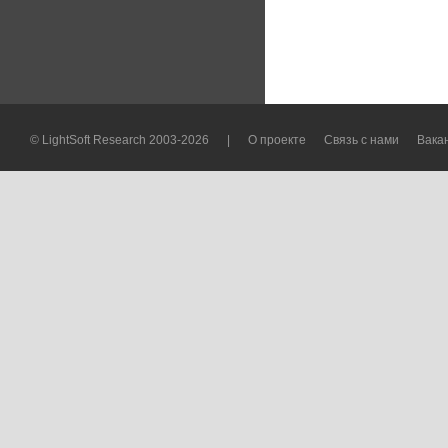
© LightSoft Research 2003-2026
|
О проекте
Связь с нами
Вака