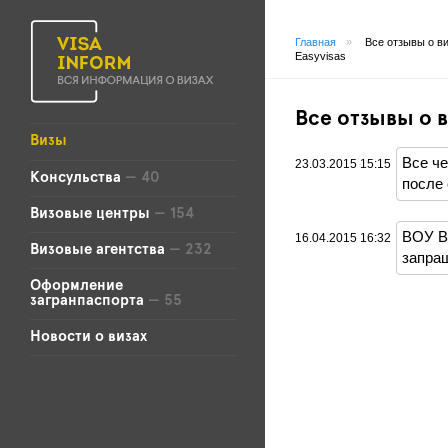
Главная
»
Все отзывы о в
Easyvisas
Все отзывы о в
Визы
Все че
23.03.2015 15:15
Консульства
— 40
после 
Визовые центры
— 154
ВОУ В
16.04.2015 16:32
Визовые агентства
— 232
запра
Оформление
загранпаспорта
— 55
Новости о визах