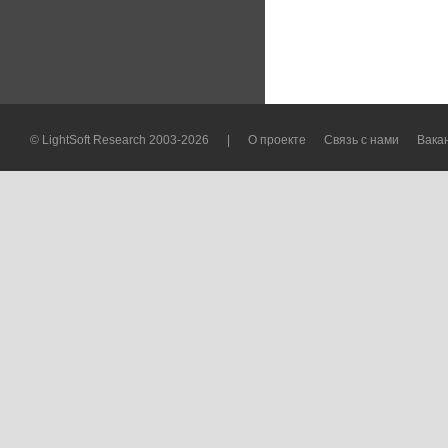
© LightSoft Research 2003-2026
|
О проекте
Связь с нами
Вака