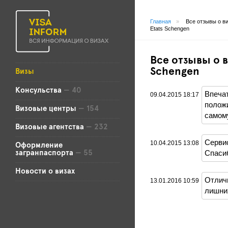
Главная
»
Все отзывы о в
Etats Schengen
Все отзывы о в
Schengen
Визы
Консульства
— 40
Впеча
09.04.2015 18:17
положи
Визовые центры
— 154
самому
Визовые агентства
— 232
Сервис
10.04.2015 13:08
Оформление
Спаси
загранпаспорта
— 55
Новости о визах
Отличн
13.01.2016 10:59
лишни