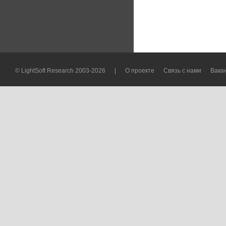
© LightSoft Research 2003-2026
|
О проекте
Связь с нами
Вака