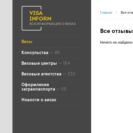
Главная
»
Все отз
Все отзывы
Визы
Ничего не найдено
Консульства
— 40
Визовые центры
— 154
Визовые агентства
— 232
Оформление
загранпаспорта
— 55
Новости о визах