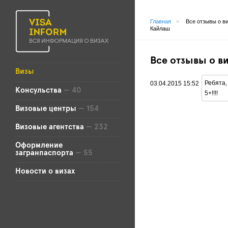
Главная
»
Все отзывы о в
Кайлаш
Все отзывы о в
Визы
Ребята,
03.04.2015 15:52
Консульства
— 40
5+!!!!
Визовые центры
— 154
Визовые агентства
— 232
Оформление
загранпаспорта
— 55
Новости о визах