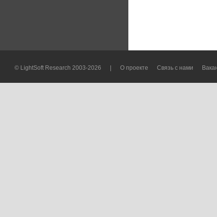
© LightSoft Research 2003-2026
|
О проекте
Связь с нами
Вака