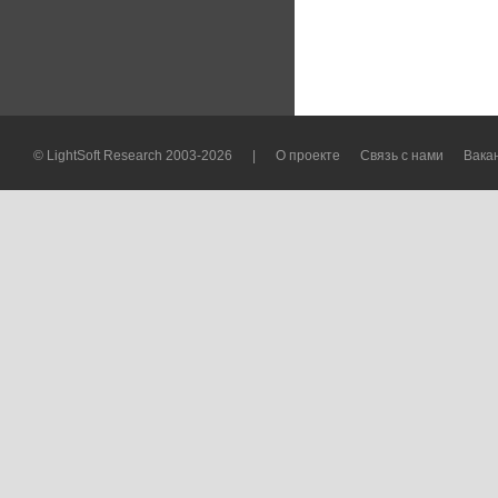
© LightSoft Research 2003-2026
|
О проекте
Связь с нами
Вака