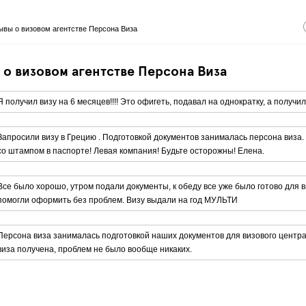
ывы о визовом агентстве Персона Виза
 о визовом агентстве Персона Виза
Я получил визу на 6 месяцев!!!! Это офигеть, подавал на однократку, а получил м
Запросили визу в Грецию . Подготовкой документов занималась персона виза. 
со штампом в паспорте! Левая компания! Будьте осторожны! Елена.
Все было хорошо, утром подали документы, к обеду все уже было готово для в
помогли оформить без проблем. Визу выдали на год МУЛЬТИ
Персона виза занималась подготовкой наших документов для визового центра
виза получена, проблем не было вообще никаких.