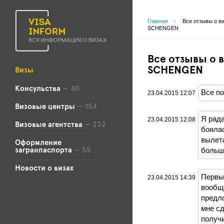
Главная
»
Все отзывы о в
SCHENGEN
Все отзывы о 
SCHENGEN
Визы
Консульства
— 40
Все по
23.04.2015 12:07
Визовые центры
— 154
Я рада
23.04.2015 12:08
Визовые агентства
— 232
боялас
вылета
Оформление
больш
загранпаспорта
— 55
Новости о визах
Первый
23.04.2015 14:39
вообще
предло
мне сд
получи