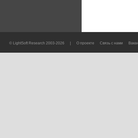
© LightSoft Research 2003-2026
|
О проекте
Связь с нами
Вака