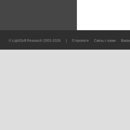
© LightSoft Research 2003-2026
|
О проекте
Связь с нами
Вака