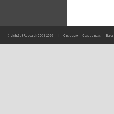
© LightSoft Research 2003-2026
|
О проекте
Связь с нами
Вака