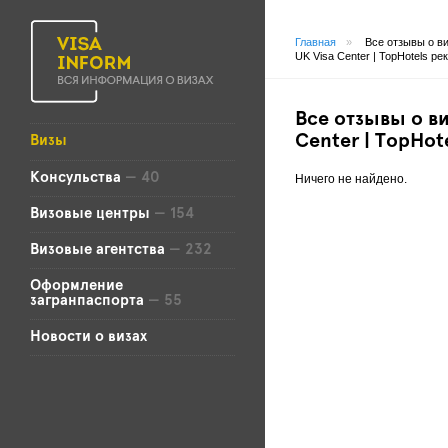
Главная
»
Все отзывы о в
UK Visa Center | TopHotels р
Все отзывы о ви
Center | TopHot
Визы
Консульства
— 40
Ничего не найдено.
Визовые центры
— 154
Визовые агентства
— 232
Оформление
загранпаспорта
— 55
Новости о визах