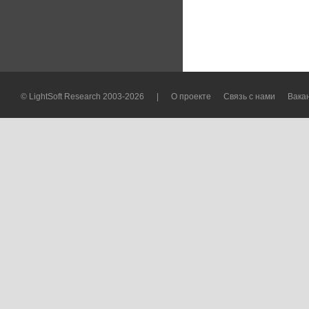
© LightSoft Research 2003-2026
|
О проекте
Связь с нами
Вака