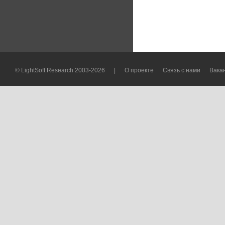
© LightSoft Research 2003-2026
|
О проекте
Связь с нами
Вака