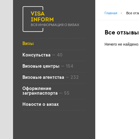
Главная
»
Все отз
Все отзывы
Визы
Ничего не найдено
Консульства
— 40
Визовые центры
— 154
Визовые агентства
— 232
Оформление
загранпаспорта
— 55
Новости о визах