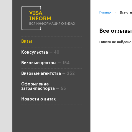
Главная
»
Все отз
Все отзывы
Визы
Ничего не найдено
Консульства
— 40
Визовые центры
— 154
Визовые агентства
— 232
Оформление
загранпаспорта
— 55
Новости о визах