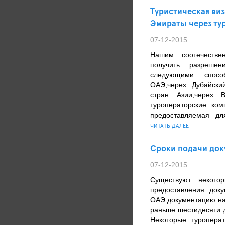
Туристическая ви
Эмираты через ту
07-12-2015
Нашим соотечестве
получить разреше
следующими спосо
ОАЭ;через Дубайски
стран Азии;через 
туроператорские ко
предоставляемая дл
ЧИТАТЬ ДАЛЕЕ
Сроки подачи док
07-12-2015
Существуют некото
предоставления док
ОАЭ:документацию на
раньше шестидесяти д
Некоторые туропера