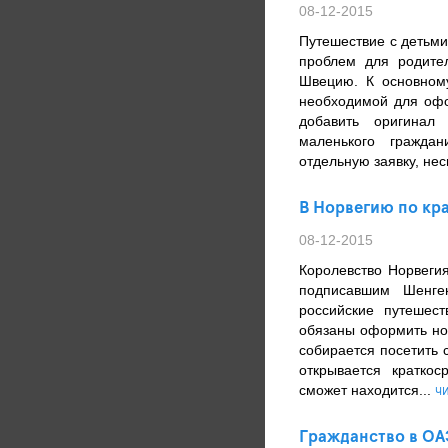
08-12-2015
Путешествие с детьми
проблем для родите
Швецию. К основном
необходимой для офо
добавить оригинал
маленького граждан
отдельную заявку, нес
В Норвегию по кр
08-12-2015
Королевство Норвегия
подписавшим Шенге
российские путешес
обязаны оформить нор
собирается посетить с
открывается краткос
сможет находится...
ЧИ
Гражданство в ОА