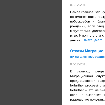
07-12-2015
Самое главное, что ну
не сможет стать гра
небоскребов и благ
рождении, если отец
могут только долгос
визе. Именно это и с
для не...
ЧИТАТЬ ДАЛЕЕ
Отказы Миграцион
визы для посещен
07-12-2015
В заявках, котор
Миграционной служ
предоставлении раз
forfurther processing 
forfurther – это не з
если не выполнить 
разрешение получить.