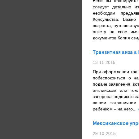
Если вы планируете
следует детально из
необходим предъя
Консульства. Важно
возраста, путешеств
анкету на свое им
документов:Копия сви
Транзитная виза 
13-11-2015
При оформлении тран
побеспокоиться о н
подаче заявления, к
английском или гол
заверена подписью з
вашем заграничном
ребенком – на него...
Мексиканское уп
29-10-2015