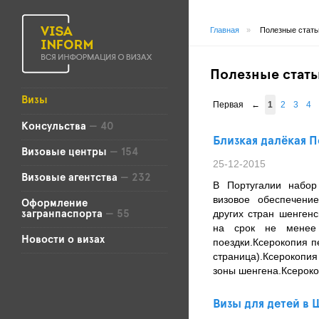
Главная
»
Полезные стать
Полезные стать
Визы
Первая
←
1
2
3
4
Консульства
— 40
Близкая далёкая П
Визовые центры
— 154
25-12-2015
Визовые агентства
— 232
В Португалии набор
визовое обеспечени
Оформление
других стран шенгенс
загранпаспорта
— 55
на срок не менее
Новости о визах
поездки.Ксерокопия 
страница).Ксерокопия
зоны шенгена.Ксероко
Визы для детей в