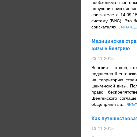
необходима шенгенс
получения визы явля
соискателе с 14.09.
систему (ВИС). Это б
соискателях...
ЧИТАТЬ Д
Медицинская стра
визы в Венгрию
23-11-2015
Венгрия – страна, ко
подписала Шенгенское
на территорию стра
шенгенской визы. По
право беспрепятст
Шенгенского соглаш
общепринятый...
ЧИТАТ
Как путешествоват
13-11-2015