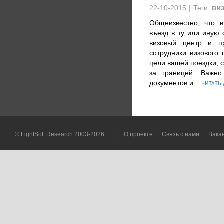
ви
22-10-2015
|
Теги:
Общеизвестно, что 
въезд в ту или иную 
визовый центр и пр
сотрудники визового
цели вашей поездки, 
за границей. Важно
документов и...
ЧИТАТЬ 
© LightSoft Research 2003-2026
|
О проекте
Связь с нами
Вака