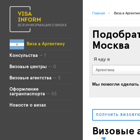
Главная
»
Виза в Аргентин
Подобрат
Москва
Виза в Аргентину
Консульства
— 1
Я еду в
Визовые центры
— 0
Аргентина
Визовые агентства
— 3
Мы помогли сделать 
Оформление
загранпаспорта
— 55
Новости о визах
ПОЛУЧИТЬ ВИЗОВУ
Визовые а