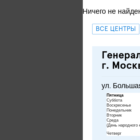
Ничего не найде
ВСЕ ЦЕНТРЫ
Генерал
г. Моск
ул. Больша
Пятница
Суббота
Воскресенье
Понедельник
Вторник
Среда
(День народного 
Четверг