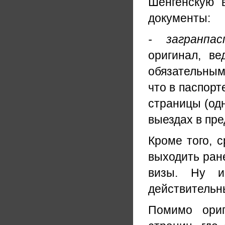
Шенгенскую 
документы:
- загранпас
оригинал, в
обязательным
что в паспорт
страницы (одн
выездах в пре
Кроме того, 
выходить ране
визы. Ну и
действительны
Помимо ориг