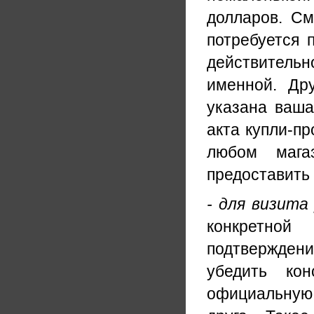
долларов. См
потребуется 
действитель
именной. Др
указана ваша
акта купли-пр
любом мага
предоставить 
- для визита
конкретно
подтверждени
убедить кон
официальную 