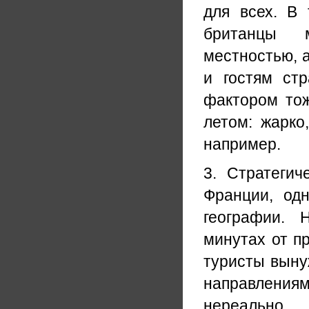
для всех. В
британцы м
местностью, 
и гостям ст
фактором тож
летом: жарко
например.
3. Стратегич
Франции, од
географии. 
минутах от п
туристы выну
направлениям.
нереально.