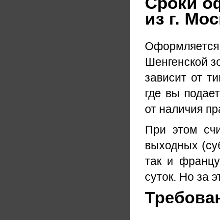
Сроки о
из г. Мо
Оформляетс
Шенгенской зо
зависит от ти
где вы подае
от наличия пр
При этом счи
выходных (суб
так и францу
суток. Но за 
Требова