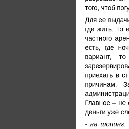
того, чтоб по
Для ее выдачи
где жить. То 
частного арен
есть, где но
вариант, т
зарезервиров
приехать в с
причинам. З
администрац
Главное – не 
деньги уже сл
- на шопинг.