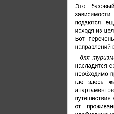
Это базовы
зависимости
подаются ещ
исходя из це
Вот перечен
направлений в
- для туризм
насладится е
необходимо пр
где здесь ж
апартаментов
путешествия в
от проживан