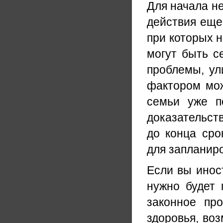
Для начала н
действия еще 
при которых н
могут быть с
проблемы, ул
фактором мож
семьи уже п
доказательств
до конца сро
для запланир
Если вы инос
нужно будет 
законное пр
здоровья, во