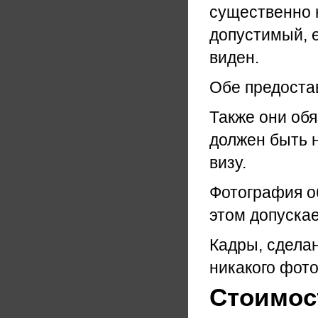
существенно 
допустимый, е
виден.
Обе предоста
Также они об
должен быть н
визу.
Фотография о
этом допускае
Кадры, сдела
никакого фот
Стоимост