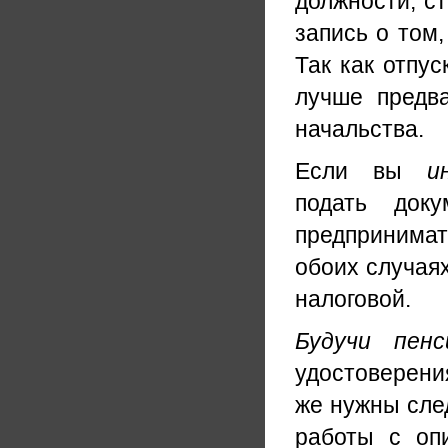
должности, ст
запись о том,
Так как отпус
лучше предв
начальства.
Если вы
и
подать док
предпринимат
обоих случаях
налоговой.
Будучи пенс
удостоверения
же нужны сле
работы с оп