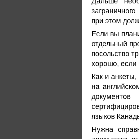
Дальше необ
заграничного
при этом долж
Если вы плани
отдельный пр
посольство тр
хорошо, если 
Как и анкеты,
на английско
документо
сертифициро
языков Канад
Нужна справ