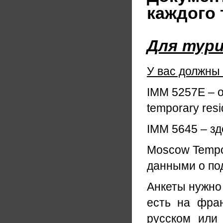
каждого 
Для тури
У вас должны
IMM 5257E – о
temporary resi
IMM 5645 – з
Moscow Tempor
данными о по
Анкеты нужно 
есть на фран
русском или