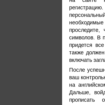
на сайте к
регистрацию
персональны
необходимые
проследите,
символов. В 
придется все
также должен
включать загл
После успешн
ваш контрольн
на английско
Дальше, вой
прописать 