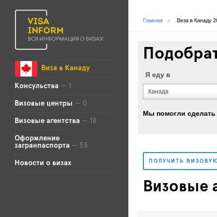
Главная
»
Виза в Канаду 2
Подобрат
Виза в Канаду
Я еду в
Консульства
— 1
Канада
Визовые центры
— 0
Мы помогли сделать 
Визовые агентства
— 18
Оформление
загранпаспорта
— 55
ПОЛУЧИТЬ ВИЗОВУ
Новости о визах
Визовые 