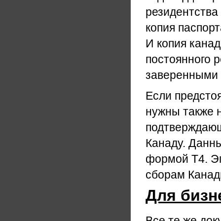
резидентства 
копия паспорт
И копия кана
постоянного 
заверенными 
Если предсто
нужны также 
подтверждающ
Канаду. Данны
формой Т4. Э
сборам Канад
Для бизн
Все те же док