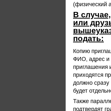
(физический а
В случае
или друз
вышеуказ
подать:
Копию пригла
ФИО, адрес и
приглашения и
приходятся п
должно сразу 
будет отдельн
Также паралле
подтвердят гр