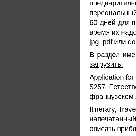
предваритель
персональный 
60 дней для п
время их надо
jpg, pdf
или do
В раздел им
загрузить:
Application
for
5257. Естеств
французском 
Itinerary, Trave
напечатанный
описать прибл