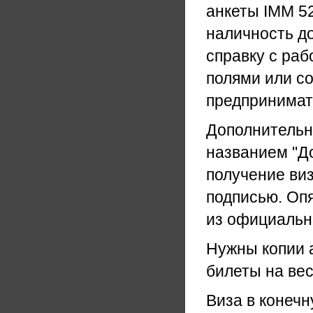
анкеты IMM 5
наличность до
справку с ра
полями или с
предпринимате
Дополнительн
названием "Д
получение ви
подписью. Опя
из официальн
Нужны копии 
билеты на ве
Виза в конечн