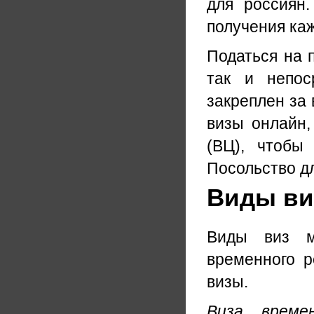
для россиян.
получения каж
Податься на 
так и непос
закреплен за
визы онлайн,
(ВЦ), чтобы
Посольство д
Виды виз
Виды виз м
временного р
визы.
Виза времен