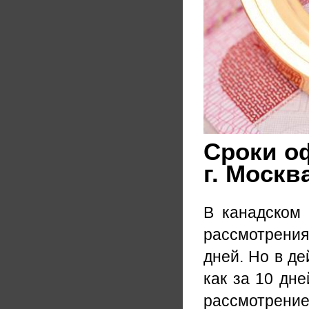
Сроки о
г. Москв
В канадском
рассмотрения
дней. Но в д
как за 10 дне
рассмотрени