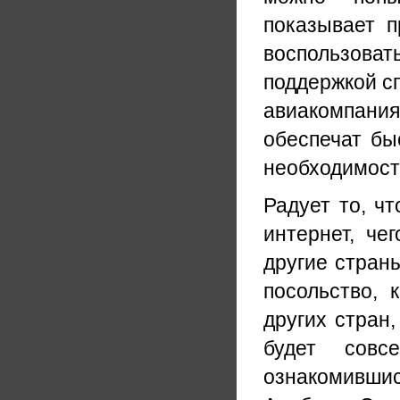
показывает п
воспользова
поддержкой сп
авиакомпани
обеспечат бы
необходимост
Радует то, ч
интернет, че
другие стран
посольство, 
других стран
будет совс
ознакомивш