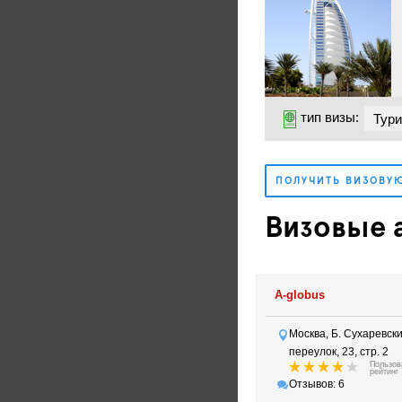
тип визы:
ПОЛУЧИТЬ ВИЗОВУ
Визовые 
A-globus
Москва, Б. Сухаревск
переулок, 23, стр. 2
Пользов
рейтинг
Отзывов: 6