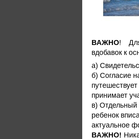
ВАЖНО
! Дл
вдобавок к о
а) Свидетельс
б) Согласие н
путешествует 
принимает уча
в) Отдельный 
ребенок вписа
актуальное ф
ВАЖНО!
Ника