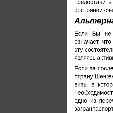
предоставить 
состоянии сче
Альтерн
Если Вы не 
означает, чт
эту состояте
являясь акти
Если за после
страну Шенген
визы в кото
необходимост
одно из пере
загранпаспорт