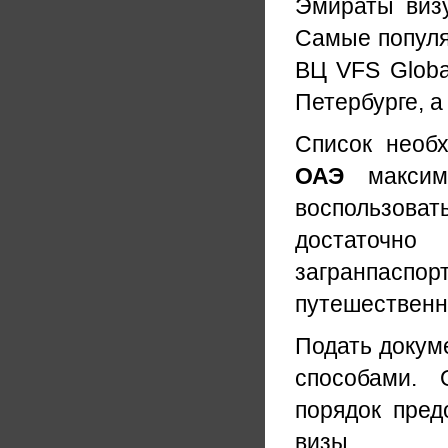
Эмираты визу
Самые популя
ВЦ VFS Globa
Петербурге, а
Список необ
ОАЭ
максима
воспользова
достаточно
загранпаспорт
путешественн
Подать докум
способами. 
порядок пред
визы.