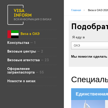
Главная
»
Виза в ОАЭ 202
Подобрат
Виза в ОАЭ
Я еду в
Консульства
— 1
ОАЭ
Визовые центры
— 2
Мы помогли сделать
Визовые агентства
— 23
Оформление
загранпаспорта
— 55
Специаль
Новости о визах
Единственная