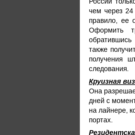
России тольк
чем через 24
правило, ее 
Оформить т
обратившись в
также получит
получения ш
следования.
Круизная ви
Она разрешае
дней с момен
на лайнере, к
портах.
Резидентска