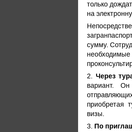
только дождат
на электронну
Непосредств
загранпаспор
сумму. Сотру
необходимые к
проконсульти
2.
Через тур
вариант. Он
отправляющих
приобретая т
визы.
3.
По пригла