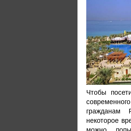
Чтобы посет
современног
гражданам Р
некоторое вр
можно попы