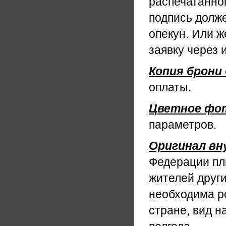
распечатанном
подпись долже
опекун. Или ж
заявку через 
Копия
брони
оплаты.
Цветное
фо
параметров.
Оригинал
вн
Федерации плю
жителей други
необходима р
стране, вид н