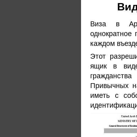
Вид
Виза в Ара
однократное 
каждом въезде
Этот разреш
ящик в виде
гражданства
Привычных на
иметь с соб
идентификац