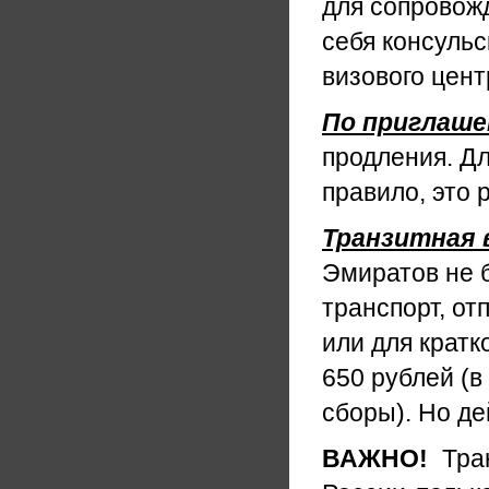
для сопровож
себя консульс
визового цент
По приглаш
продления. Дл
правило, это 
Транзитная 
Эмиратов не б
транспорт, о
или для кратк
650 рублей (в
сборы). Но де
ВАЖНО!
Тран