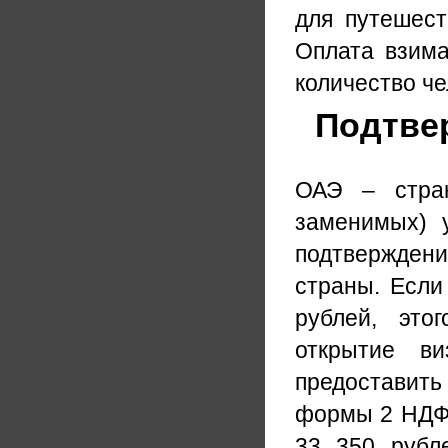
для путешест
Оплата взима
количество че
Подтве
ОАЭ – стран
заменимых) 
подтверждени
страны. Если
рублей, это
открытие ви
предоставит
формы 2 НДФЛ
33 350 рубл