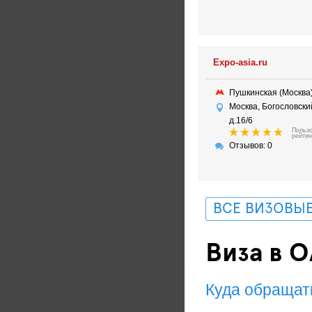
Expo-asia.ru
Пушкинская (Москв
Москва, Богословски
д.16/6
Польз
рейтин
Отзывов: 0
ВСЕ ВИЗОВЫЕ
Виза в 
Куда обращат