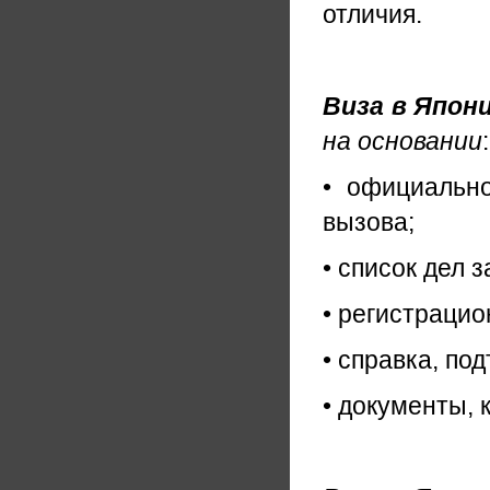
отличия.
Виза в Япони
на основании
:
• официально
вызова;
• список дел 
• регистраци
• справка, по
• документы, 