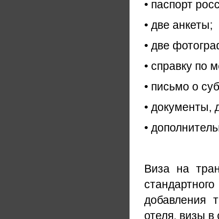
• паспорт рос
• две анкеты;
• две фотогра
• справку по 
• письмо о су
• документы,
• дополнител
Виза на тра
стандартног
добавления т
отеля, визы в