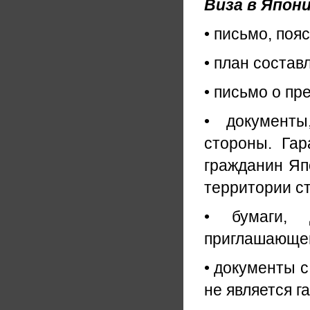
Виза в Япони
• письмо, по
• план соста
• письмо о пр
• документы
стороны. Га
гражданин Яп
территории с
• бумаги, 
приглашающей
• документы 
не является г