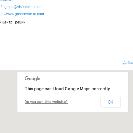
nfo.grspb@vfshelpline.com
ttp://www.greecevac-ru.com
й центр Греции
.
Добав
This page can't load Google Maps correctly.
Do you own this website?
OK