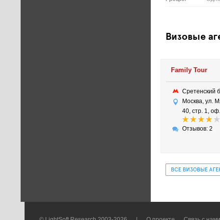
Визовые аг
Family Tour
Сретенский 
Москва, ул. М
40, стр. 1, о
Отзывов: 2
ВСЕ ВИЗОВЫЕ АГЕ
© LightSoft Research 2003-2026
|
О проекте
Связь с нам