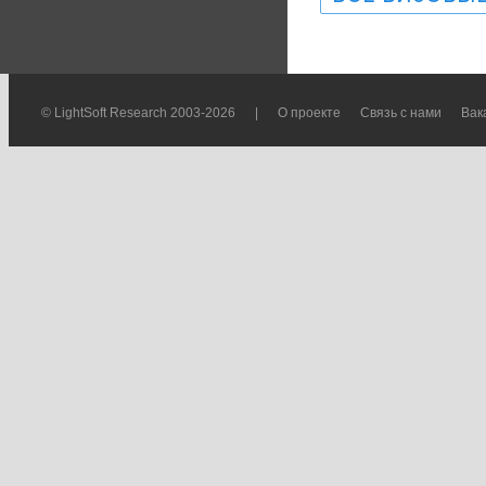
© LightSoft Research 2003-2026
|
О проекте
Связь с нами
Вак