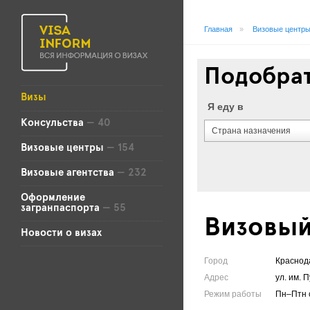
Главная
»
Визовые центр
Подобрат
Визы
Я еду в
Консульства
— 40
Страна назначения
Визовые центры
— 154
Визовые агентства
— 232
Оформление
загранпаспорта
— 55
Визовый
Новости о визах
Город
Краснод
Адрес
ул. им. 
Режим работы
Пн–Птн с