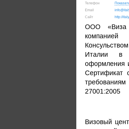
Телефон
Показат
Email
info@ita
Сайт
http://ita
ООО «Виза 
компанией 
Консульство
Италии в С
оформления и
Сертификат 
требованиям 
27001:2005
Визовый цент