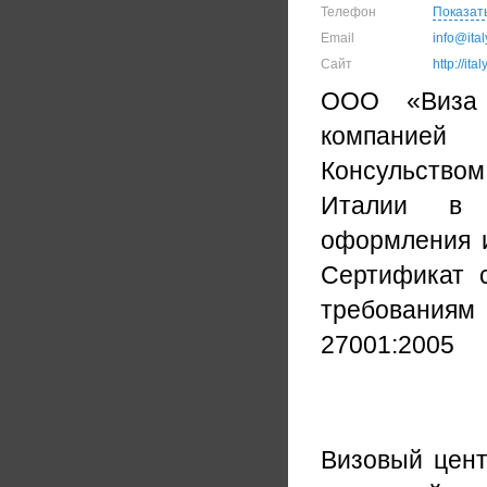
Телефон
Показат
Email
info@ita
Сайт
http://ita
ООО «Виза 
компанией 
Консульство
Италии в С
оформления и
Сертификат 
требованиям 
27001:2005
Визовый цент