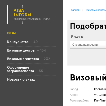
Главная
»
Визовые центр
Подобрат
Визы
Я еду в
Консульства
— 40
Страна назначения
Визовые центры
— 154
Визовые агентства
— 232
Оформление
загранпаспорта
— 55
Визовый
Новости о визах
Город
Ростов-
Адрес
ул. Соци
Режим работы
Пн–Птн с