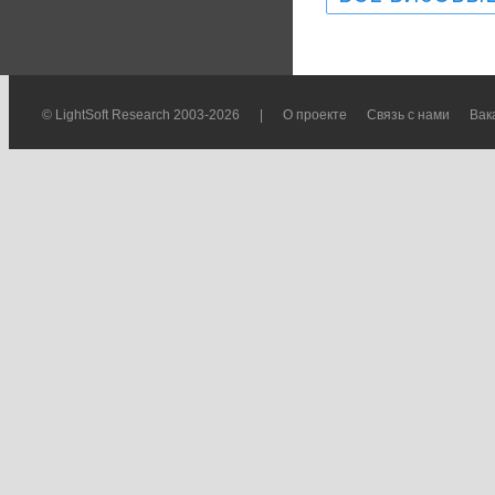
© LightSoft Research 2003-2026
|
О проекте
Связь с нами
Вак