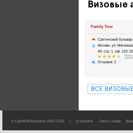
Визовые а
Family Tour
Сретенский бульва
Москва, ул. Мясницка
40, стр. 1, оф. 102-1
Польз
рейтин
Отзывов: 2
ВСЕ ВИЗОВЫЕ
© LightSoft Research 2003-2026
|
О проекте
Связь с нами
Вак