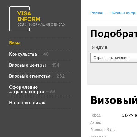
Главная
»
Визовые центр
Подобрат
Визы
Я еду в
Консульства
— 40
Страна назначения
Визовые центры
— 154
Визовые агентства
— 232
Оформление
загранпаспорта
— 55
Визовый
Новости о визах
Город
Санкт-П
Адрес
Режим работы