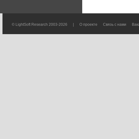
© LightSoft Research 2003-2026
|
О проекте
Связь с нами
Вак