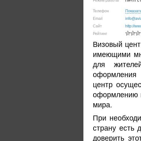
Режим работы
Пн-Пт с 
Телефон
Показат
Email
info@avi
Сайт
http://ww
Рейтинг
Визовый цент
имеющими мн
для жителе
оформления 
центр осущес
оформлению в
мира.
При необходи
страну есть 
доверить это