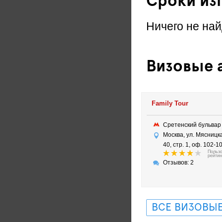
Сроки из
Ничего не най
Визовые а
Family Tour
Сретенский бульва
Москва, ул. Мясницка
40, стр. 1, оф. 102-1
Польз
рейтин
Отзывов: 2
ВСЕ ВИЗОВЫЕ