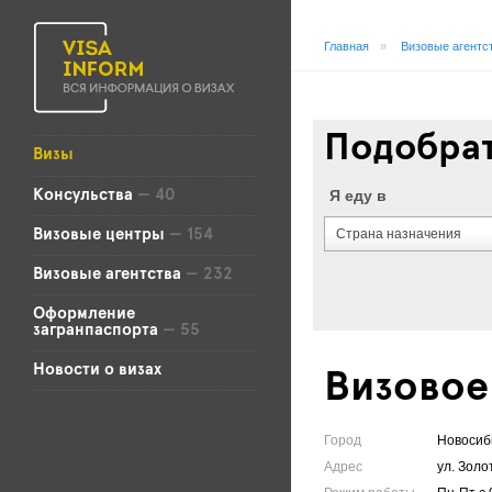
Главная
»
Визовые агентс
Подобрат
Визы
Я еду в
Консульства
— 40
Страна назначения
Визовые центры
— 154
Визовые агентства
— 232
Оформление
загранпаспорта
— 55
Новости о визах
Визовое
Город
Новосиб
Адрес
ул. Золо