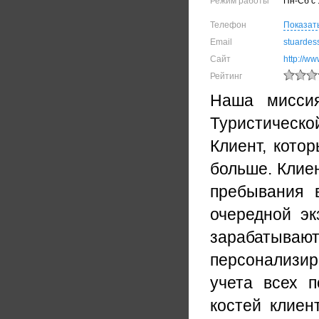
Режим работы
Пн-Сб с 
Телефон
Показат
Email
stuardes
Сайт
http://ww
Рейтинг
Наша миссия
Туристическо
Клиент, кото
больше. Клиен
пребывания в
очередной эк
зарабатываю
персонализи
учета всех п
костей клиен