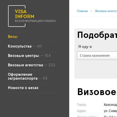
Главная
»
Визовые агентс
Подобрат
Визы
Я еду в
Консульства
— 40
Страна назначения
Визовые центры
— 154
Визовые агентства
— 232
Оформление
загранпаспорта
— 55
Новости о визах
Визовое 
Город
Краснод
Адрес
ул. Севе