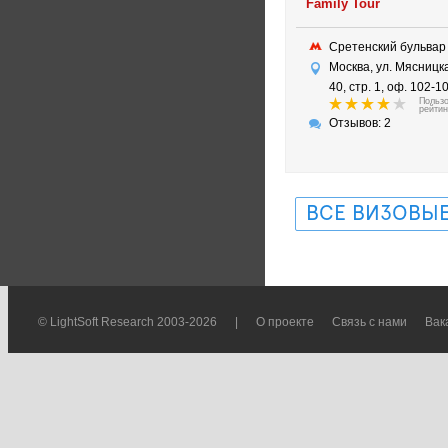
Family Tour
Сретенский бульва
Москва, ул. Мясницка
40, стр. 1, оф. 102-1
Польз
рейтин
Отзывов: 2
ВСЕ ВИЗОВЫЕ
© LightSoft Research 2003-2026
|
О проекте
Связь с нами
Вак