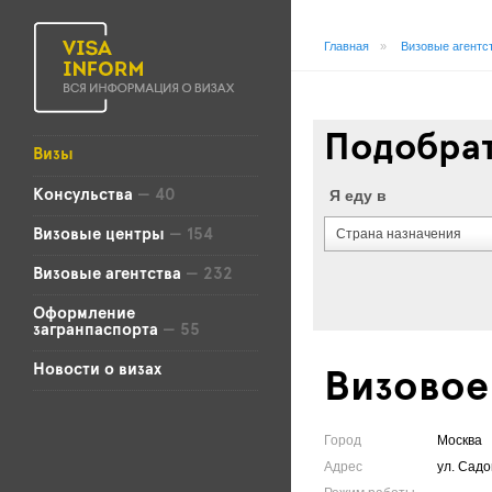
Главная
»
Визовые агентс
Подобрат
Визы
Я еду в
Консульства
— 40
Страна назначения
Визовые центры
— 154
Визовые агентства
— 232
Оформление
загранпаспорта
— 55
Новости о визах
Визовое
Город
Москва
Адрес
ул. Сад