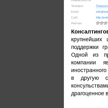
Режим работы
Телефон
Показат
Email
info@entr
Сайт
http://ent
Рейтинг
Консалтинго
крупнейших 
поддержки гр
Одной из пр
компании я
иностранного 
в другую с
консульств
драгоценное в