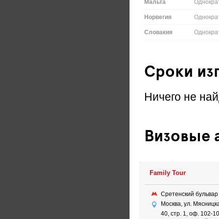
Мальта
Однокра
Норвегия
Однокра
Словакия
Однокра
Сроки из
Ничего не най
Визовые а
Family Tour
Сретенский бульва
Москва, ул. Мясницка
40, стр. 1, оф. 102-1