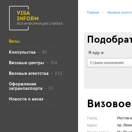
Главная
»
Визовые агентс
Подобрат
Визы
Я еду в
Консульства
— 40
Страна назначения
Визовые центры
— 154
Визовые агентства
— 232
Оформление
загранпаспорта
— 55
Новости о визах
Визовое
Город
Ростов-
Адрес
пр. Лени