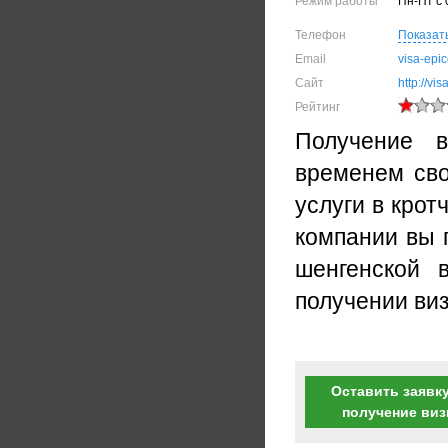
Режим работы
Пн-Пт с 
Телефон
Показат
Email
visa-epi
Сайт
http://vis
Рейтинг
Получение 
временем сво
услуги в кро
компании вы 
шенгенской 
получении ви
Оставить заявку
получение ви