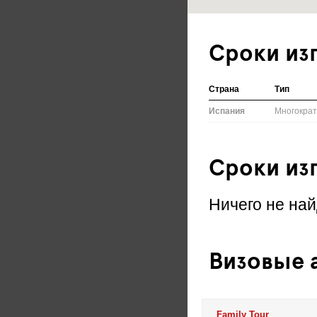
Сроки из
Страна
Тип
Испания
Многокра
Сроки из
Ничего не най
Визовые а
Family Tour