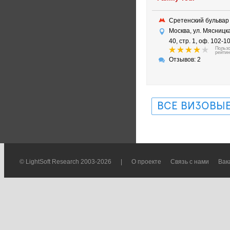
Сретенский бульва
Москва, ул. Мясницка
40, стр. 1, оф. 102-1
Польз
рейтин
Отзывов: 2
ВСЕ ВИЗОВЫЕ
© LightSoft Research 2003-2026
|
О проекте
Связь с нами
Вак