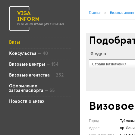
Главная
»
Визовые агентс
Подобрат
Визы
Я еду в
Консульства
— 40
Страна назначения
Визовые центры
— 154
Визовые агентства
— 232
Оформление
загранпаспорта
— 55
Новости о визах
Визовое
Город
Туймазы
Адрес
пр. Лени