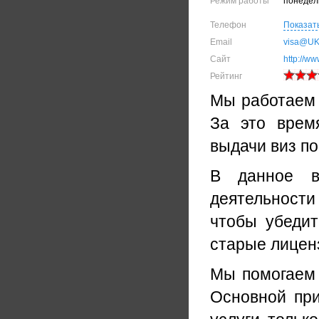
Режим работы
понедель
Телефон
Показат
Email
visa@UK-
Сайт
http://ww
Рейтинг
Мы работаем 
За это врем
выдачи виз п
В данное в
деятельности
чтобы убедит
старые лицен
Мы помогаем 
Основной пр