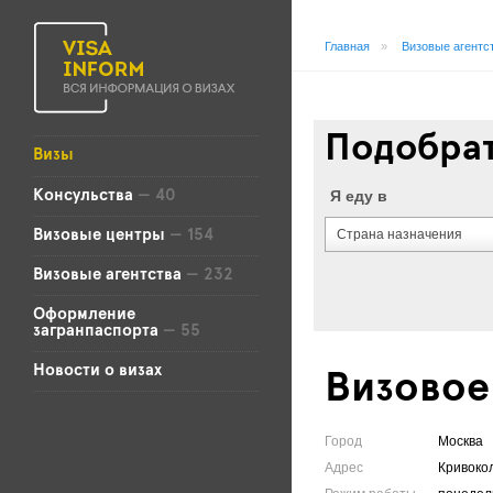
Главная
»
Визовые агентс
Подобрат
Визы
Я еду в
Консульства
— 40
Страна назначения
Визовые центры
— 154
Визовые агентства
— 232
Оформление
загранпаспорта
— 55
Новости о визах
Визовое
Город
Москва
Адрес
Кривокол