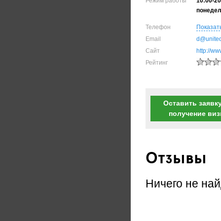
Режим работы
10:00-20
понедел
Телефон
Показат
Email
d@united
Сайт
http://ww
Рейтинг
Оставить заявку
получение ви
Отзывы
Ничего не най