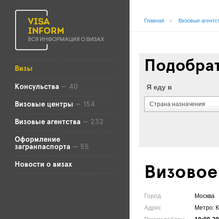
Главная
»
Визовые агентс
Подобрат
Визы
Я еду в
Консульства
— 40
Страна назначения
Визовые центры
— 154
Визовые агентства
— 232
Оформление
загранпаспорта
— 55
Новости о визах
Визовое
Город
Москва
Адрес
Метро: К