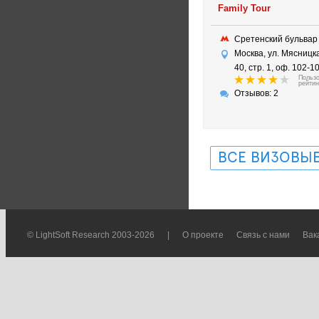
Family Tour
Сретенский бульва
Москва, ул. Мясницка
40, стр. 1, оф. 102-1
Польз
рейтин
Отзывов: 2
ВСЕ ВИЗОВЫЕ
© LightSoft Research 2003-2026
|
О проекте
Связь с нами
Вак