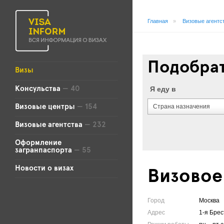
Главная
»
Визовые агентс
Подобрат
Визы
Я еду в
Консульства
— 40
Страна назначения
Визовые центры
— 154
Визовые агентства
— 232
Оформление
загранпаспорта
— 55
Новости о визах
Визовое
Город
Москва
Адрес
1-я Брес