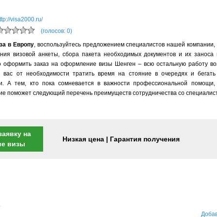
ttp://visa2000.ru/
(голосов: 0)
за в Европу
, воспользуйтесь предложением специалистов нашей компании, 
ния визовой анкеты, сбора пакета необходимых документов и их заноса 
о оформить заказ на оформление визы Шенген – всю остальную работу во
в вас от необходимости тратить время на стояние в очередях и бегать
и. А тем, кто пока сомневается в важности профессиональной помощи,
е поможет следующий перечень преимуществ сотрудничества со специалис
заявку на
Низкая цена | Гарантия получения
ие визы
.
Добав