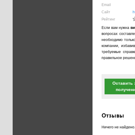
Email
Сайт
h
Рейтинг
Если вам нужна
ви
вопросах составле
необходимо тольк
компании, избави
требуемые справк
правильное решени
Оставить 
получен
Отзывы
Ничего не найдено