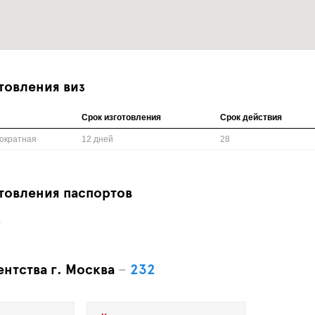
товления виз
Срок изготовления
Срок действия
ократная
12 дней
28
товления паспортов
.
ентства г. Москва
–
232