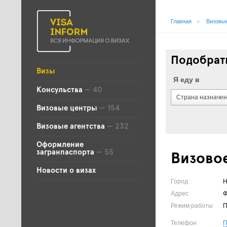
Главная
»
Визовые
Подобрать
Визы
Я еду в
Консульства
— 40
Страна назначе
Визовые центры
— 154
Визовые агентства
— 232
Оформление
загранпаспорта
— 55
Визовое
Новости о визах
Город
Н
Адрес
Ф
Режим работы
П
Телефон
П