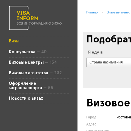
Главная
»
Визовые агентс
Подобрат
Визы
Я еду в
Консульства
— 40
Страна назначения
Визовые центры
— 154
Визовые агентства
— 232
Оформление
загранпаспорта
— 55
Новости о визах
Визовое
Город
Ростов-
Адрес