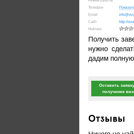
Режим работы
Телефон
Показат
Email
info@viza
Сайт
http://viz
Рейтинг
Получить заве
нужно сделат
дадим полную
Оставить заявку
получение ви
Отзывы