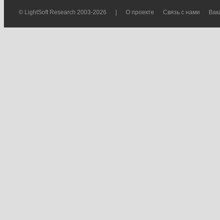
© LightSoft Research 2003-2026
|
О проекте
Связь с нами
Вак