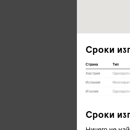
Сроки из
Страна
Тип
Австрия
Однократ
Испания
Многокра
Италия
Однократ
Сроки из
Ничего не най