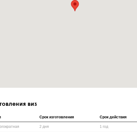
товления виз
п
Срок изготовления
Срок действия
огократная
2 дня
1 год