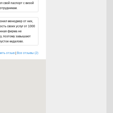
ил свой паспорт с визой
сотрудникам.
вонил менеджер от них,
сть своих услуг от 1000
данная фирма не
гу, поэтому завышают
пустое кидалово.
ить отзыв
|
Все отзывы (2)