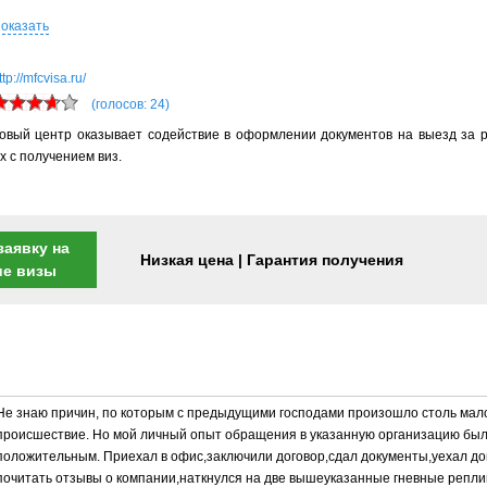
оказать
ttp://mfcvisa.ru/
(голосов: 24)
зовый центр оказывает содействие в оформлении документов на выезд за
х с получением виз.
заявку на
Низкая цена | Гарантия получения
ие визы
Не знаю причин, по которым с предыдущими господами произошло столь ма
происшествие. Но мой личный опыт обращения в указанную организацию бы
положительным. Приехал в офис,заключили договор,сдал документы,уехал д
почитать отзывы о компании,наткнулся на две вышеуказанные гневные реплик