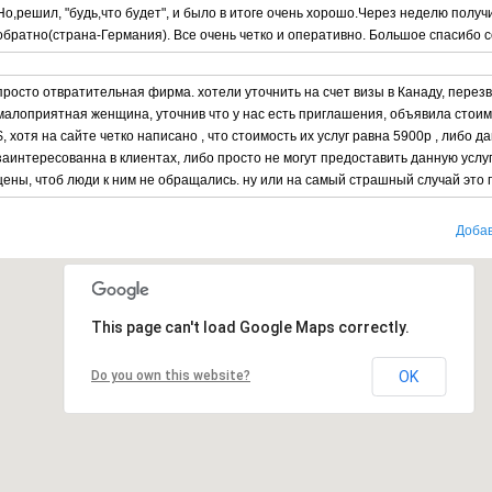
Но,решил, "будь,что будет", и было в итоге очень хорошо.Через неделю получ
обратно(страна-Германия). Все очень четко и оперативно. Большое спасибо 
просто отвратительная фирма. хотели уточнить на счет визы в Канаду, перез
малоприятная женщина, уточнив что у нас есть приглашения, объявила стоимо
$, хотя на сайте четко написано , что стоимость их услуг равна 5900р , либо 
заинтересованна в клиентах, либо просто не могут предоставить данную услу
цены, чтоб люди к ним не обращались. ну или на самый страшный случай это 
Добав
This page can't load Google Maps correctly.
Do you own this website?
OK