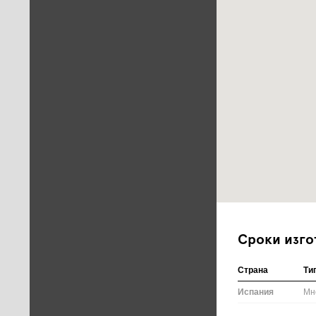
Сроки изго
Страна
Ти
Испания
Мн