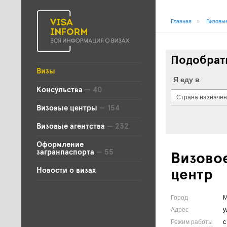
Главная
»
Визовые
Подобрать
Визы
Я еду в
Консульства
— 40
Страна назначе
Визовые центры
— 154
Визовые агентства
— 232
Оформление
загранпаспорта
— 55
Визово
Новости о визах
центр
Город
М
Адрес
у
Режим работы
с