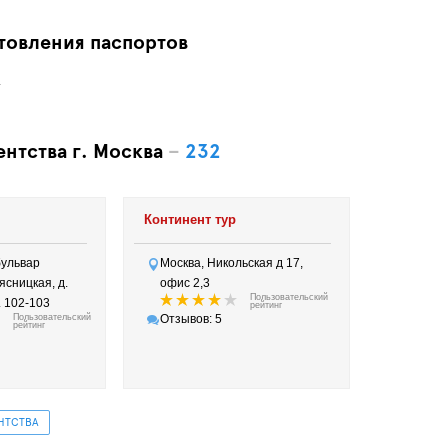
товления паспортов
.
ентства г. Москва
–
232
Континент тур
бульвар
Москва, Никольская д 17,
ясницкая, д.
офис 2,3
Пользовательский
ф. 102-103
рейтинг
Пользовательский
Отзывов: 5
рейтинг
НТСТВА