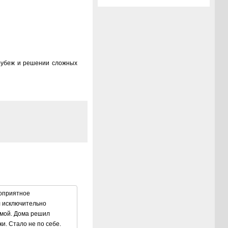
 рубеж и решении сложных
лоприятное
л исключительно
омой. Дома решил
и. Стало не по себе.