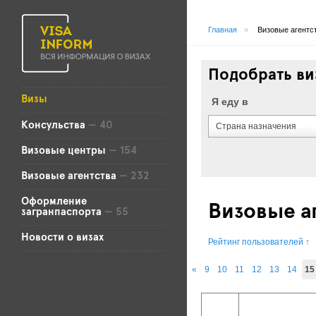
Главная
»
Визовые агентс
Подобрать ви
Визы
Я еду в
Консульства
— 40
Страна назначения
Визовые центры
— 154
Визовые агентства
— 232
Оформление
Визовые а
загранпаспорта
— 55
Новости о визах
Рейтинг пользователей
↑
«
9
10
11
12
13
14
15