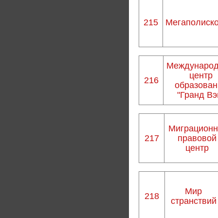
215
Мегаполиск
Междунаро
центр
216
образован
"Гранд Вэ
Миграционн
217
правовой
центр
Мир
218
странствий