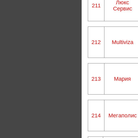
Люкс
211
Сервис
212
Мultiviza
213
Мария
214
Мегаполис