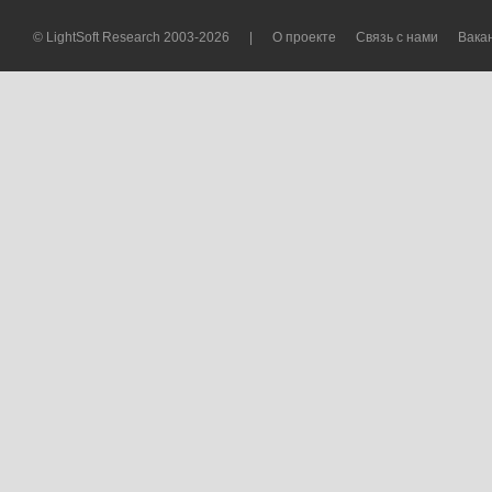
© LightSoft Research 2003-2026
|
О проекте
Связь с нами
Вака